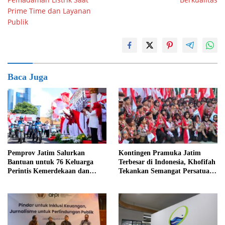
Prime Time dan Layanan
Publik
Baca Juga
Pemprov Jatim Salurkan
Kontingen Pramuka Jatim
Bantuan untuk 76 Keluarga
Terbesar di Indonesia, Khofifah
Perintis Kemerdekaan dan
Tekankan Semangat Persatuan
Pahlawan
di Jamnas XII