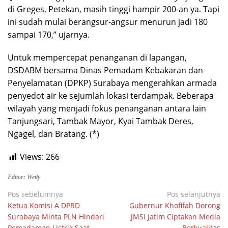
di Greges, Petekan, masih tinggi hampir 200-an ya. Tapi
ini sudah mulai berangsur-angsur menurun jadi 180
sampai 170,” ujarnya.
Untuk mempercepat penanganan di lapangan,
DSDABM bersama Dinas Pemadam Kebakaran dan
Penyelamatan (DPKP) Surabaya mengerahkan armada
penyedot air ke sejumlah lokasi terdampak. Beberapa
wilayah yang menjadi fokus penanganan antara lain
Tanjungsari, Tambak Mayor, Kyai Tambak Deres,
Ngagel, dan Bratang. (*)
Views:
266
Editor: Wetly
Navigasi
Pos sebelumnya
Pos selanjutnya
Ketua Komisi A DPRD
Gubernur Khofifah Dorong
pos
Surabaya Minta PLN Hindari
JMSI Jatim Ciptakan Media
Pemadaman Listrik Saat
Berkualitas