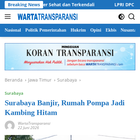
Langsung
paten Jember Sehat dan Terkendali
Breaking News
LPRI DPC Banyuwangi
ke
konten
Nasional
Politik Pemerintahan
Hukrim
Opini
Ekbis
Nusantar
Beranda
Jawa Timur
Surabaya
Surabaya
Surabaya Banjir, Rumah Pompa Jadi
Kambing Hitam
WartaTransparansi
22 Juni 2026