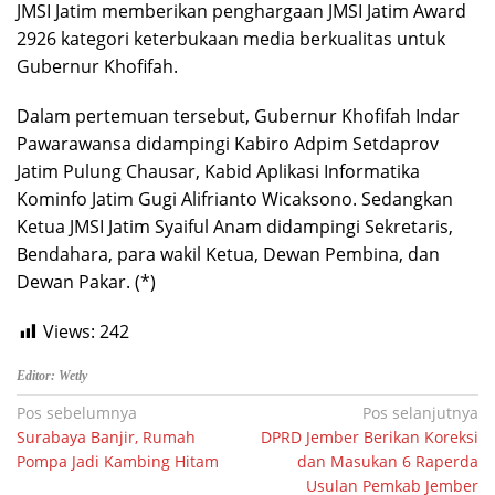
JMSI Jatim memberikan penghargaan JMSI Jatim Award
2926 kategori keterbukaan media berkualitas untuk
Gubernur Khofifah.
Dalam pertemuan tersebut, Gubernur Khofifah Indar
Pawarawansa didampingi Kabiro Adpim Setdaprov
Jatim Pulung Chausar, Kabid Aplikasi Informatika
Kominfo Jatim Gugi Alifrianto Wicaksono. Sedangkan
Ketua JMSI Jatim Syaiful Anam didampingi Sekretaris,
Bendahara, para wakil Ketua, Dewan Pembina, dan
Dewan Pakar. (*)
Views:
242
Editor: Wetly
Navigasi
Pos sebelumnya
Pos selanjutnya
Surabaya Banjir, Rumah
DPRD Jember Berikan Koreksi
pos
Pompa Jadi Kambing Hitam
dan Masukan 6 Raperda
Usulan Pemkab Jember