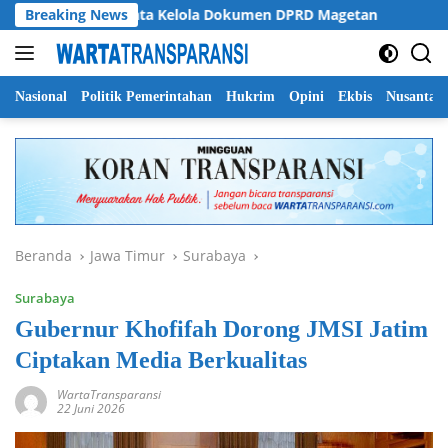
Langsung
ati Soroti Tata Kelola Dokumen DPRD Magetan
Breaking News
Pemprov
ke
konten
Nasional
Politik Pemerintahan
Hukrim
Opini
Ekbis
Nusantar
Beranda
Jawa Timur
Surabaya
Surabaya
Gubernur Khofifah Dorong JMSI Jatim
Ciptakan Media Berkualitas
WartaTransparansi
22 Juni 2026