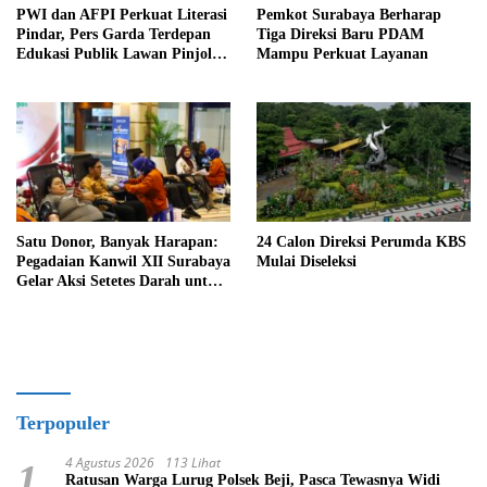
PWI dan AFPI Perkuat Literasi
Pemkot Surabaya Berharap
Pindar, Pers Garda Terdepan
Tiga Direksi Baru PDAM
Edukasi Publik Lawan Pinjol
Mampu Perkuat Layanan
Ilegal
Satu Donor, Banyak Harapan:
24 Calon Direksi Perumda KBS
Pegadaian Kanwil XII Surabaya
Mulai Diseleksi
Gelar Aksi Setetes Darah untuk
Negeri
Terpopuler
4 Agustus 2026
113 Lihat
1
Ratusan Warga Lurug Polsek Beji, Pasca Tewasnya Widi