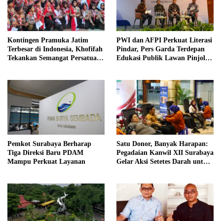
Kontingen Pramuka Jatim
PWI dan AFPI Perkuat Literasi
Terbesar di Indonesia, Khofifah
Pindar, Pers Garda Terdepan
Tekankan Semangat Persatuan
Edukasi Publik Lawan Pinjol
di Jamnas XII
Ilegal
Pemkot Surabaya Berharap
Satu Donor, Banyak Harapan:
Tiga Direksi Baru PDAM
Pegadaian Kanwil XII Surabaya
Mampu Perkuat Layanan
Gelar Aksi Setetes Darah untuk
Negeri