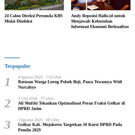
24 Calon Direksi Perumda KBS
Andy Reposisi Hallo.id untuk
Mulai Diseleksi
Menjawab Kebutuhan
Informasi Ekonomi Berkualitas
Terpopuler
4 Agustus 2026
110 Lihat
1
Ratusan Warga Lurug Polsek Beji, Pasca Tewasnya Widi
Nurcahyo
31 Juli 2026
77 Lihat
2
Ali Mufthi Tekankan Optimalisasi Peran Fraksi Golkar di
DPRD Jatim
3 Agustus 2026
68 Lihat
3
Golkar Kab. Mojokerto Targetkan 10 Kursi DPRD Pada
Pemilu 2029