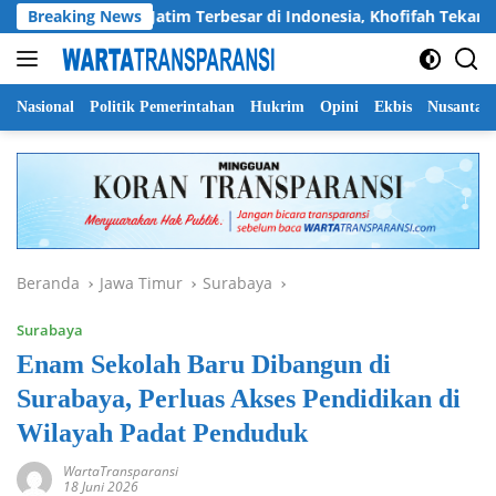
Langsung
n Pramuka Jatim Terbesar di Indonesia, Khofifah Tekankan Sem
Breaking News
ke
konten
Nasional
Politik Pemerintahan
Hukrim
Opini
Ekbis
Nusantar
Beranda
Jawa Timur
Surabaya
Surabaya
Enam Sekolah Baru Dibangun di
Surabaya, Perluas Akses Pendidikan di
Wilayah Padat Penduduk
WartaTransparansi
18 Juni 2026