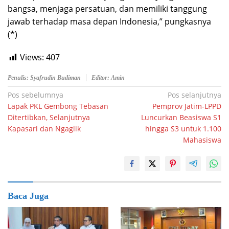
bangsa, menjaga persatuan, dan memiliki tanggung
jawab terhadap masa depan Indonesia,” pungkasnya
(*)
Views:
407
Penulis: Syafrudin Budiman
Editor: Amin
Navigasi
Pos sebelumnya
Pos selanjutnya
Lapak PKL Gembong Tebasan
Pemprov Jatim-LPPD
pos
Ditertibkan, Selanjutnya
Luncurkan Beasiswa S1
Kapasari dan Ngaglik
hingga S3 untuk 1.100
Mahasiswa
Baca Juga