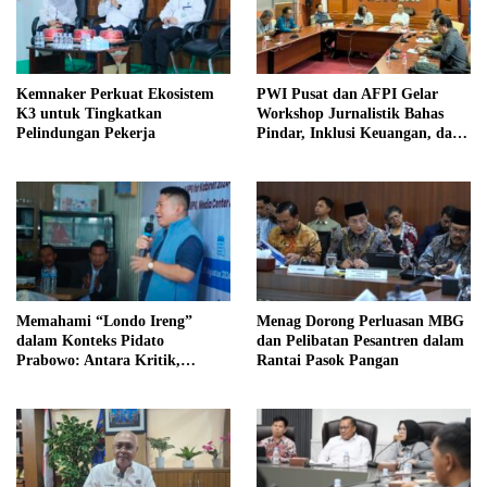
Kemnaker Perkuat Ekosistem
PWI Pusat dan AFPI Gelar
K3 untuk Tingkatkan
Workshop Jurnalistik Bahas
Pelindungan Pekerja
Pindar, Inklusi Keuangan, dan
Perlindungan Publik
Memahami “Londo Ireng”
Menag Dorong Perluasan MBG
dalam Konteks Pidato
dan Pelibatan Pesantren dalam
Prabowo: Antara Kritik,
Rantai Pasok Pangan
Demokrasi, dan Kepentingan
Bangsa