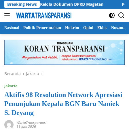
Langsung
Soroti Tata Kelola Dokumen DPRD Magetan
Breaking News
Pemprov Jat
ke
konten
Nasional
Politik Pemerintahan
Hukrim
Opini
Ekbis
Nusantar
Beranda
Jakarta
Jakarta
Aktifis 98 Resolution Network Apresiasi
Penunjukan Kepala BGN Baru Naniek
S. Deyang
WartaTransparansi
11 Juni 2026