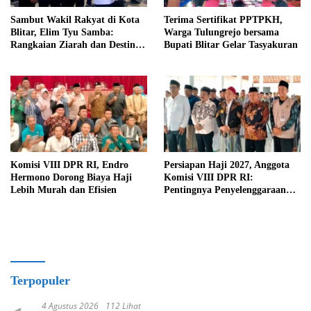
Sambut Wakil Rakyat di Kota
Terima Sertifikat PPTPKH,
Blitar, Elim Tyu Samba:
Warga Tulungrejo bersama
Rangkaian Ziarah dan Destinasi
Bupati Blitar Gelar Tasyakuran
Historis
Komisi VIII DPR RI, Endro
Persiapan Haji 2027, Anggota
Hermono Dorong Biaya Haji
Komisi VIII DPR RI:
Lebih Murah dan Efisien
Pentingnya Penyelenggaraan
Haji yang Semakin Profesional
Terpopuler
4 Agustus 2026
112 Lihat