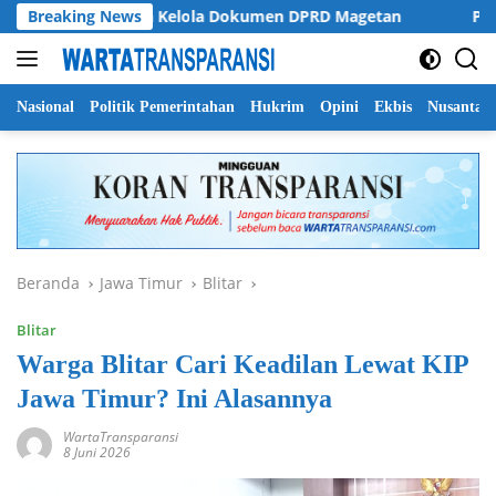
Langsung
 Soroti Tata Kelola Dokumen DPRD Magetan
Breaking News
Pemprov Jat
ke
konten
Nasional
Politik Pemerintahan
Hukrim
Opini
Ekbis
Nusantar
Beranda
Jawa Timur
Blitar
Blitar
Warga Blitar Cari Keadilan Lewat KIP
Jawa Timur? Ini Alasannya
WartaTransparansi
8 Juni 2026