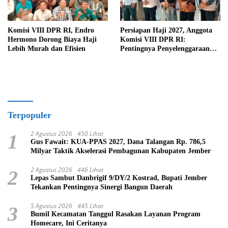
Komisi VIII DPR RI, Endro
Persiapan Haji 2027, Anggota
Hermono Dorong Biaya Haji
Komisi VIII DPR RI:
Lebih Murah dan Efisien
Pentingnya Penyelenggaraan
Haji yang Semakin Profesional
Terpopuler
2 Agustus 2026
450 Lihat
1
Gus Fawait: KUA-PPAS 2027, Dana Talangan Rp. 786,5
Milyar Taktik Akselerasi Pembagunan Kabupaten Jember
2 Agustus 2026
446 Lihat
2
Lepas Sambut Danbrigif 9/DY/2 Kostrad, Bupati Jember
Tekankan Pentingnya Sinergi Bangun Daerah
5 Agustus 2026
445 Lihat
3
Bumil Kecamatan Tanggul Rasakan Layanan Program
Homecare, Ini Ceritanya