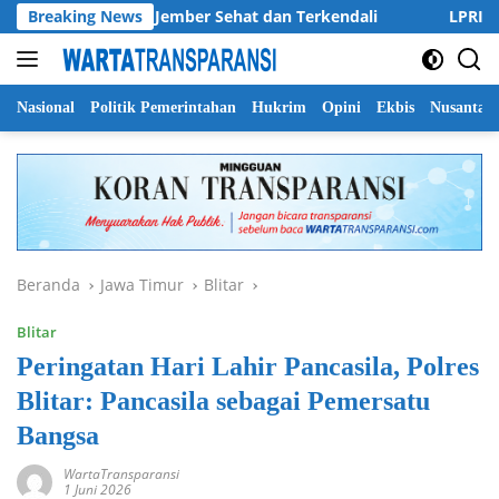
Langsung
n Kabupaten Jember Sehat dan Terkendali
Breaking News
LPRI DPC Bany
ke
konten
Nasional
Politik Pemerintahan
Hukrim
Opini
Ekbis
Nusantar
Beranda
Jawa Timur
Blitar
Blitar
Peringatan Hari Lahir Pancasila, Polres
Blitar: Pancasila sebagai Pemersatu
Bangsa
WartaTransparansi
1 Juni 2026