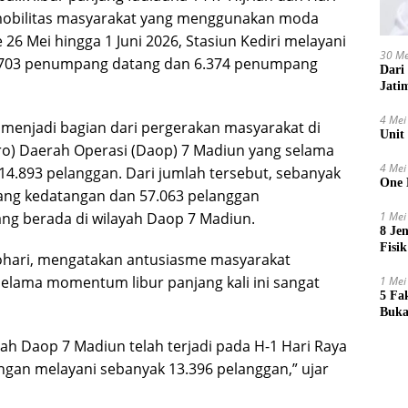
 mobilitas masyarakat yang menggunakan moda
 26 Mei hingga 1 Juni 2026, Stasiun Kediri melayani
30 Me
 6.703 penumpang datang dan 6.374 penumpang
Dari
Jati
4 Mei
menjadi bagian dari pergerakan masyarakat di
Unit
ero) Daerah Operasi (Daop) 7 Madiun yang selama
4 Mei
114.893 pelanggan. Dari jumlah tersebut, sebanyak
One 
ng kedatangan dan 57.063 pelanggan
1 Mei
ang berada di wilayah Daop 7 Madiun.
8 Je
Fisik
hari, mengatakan antusiasme masyarakat
elama momentum libur panjang kali ini sangat
1 Mei
5 Fa
Buka
ah Daop 7 Madiun telah terjadi pada H-1 Hari Raya
dengan melayani sebanyak 13.396 pelanggan,” ujar