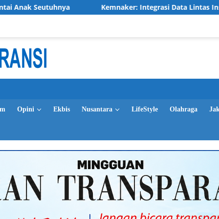
nya
Kemnaker: Integrasi Data Lintas Instansi Tingkatkan
im
Opini
Ekbis
Nusantara
LifeStyle
Olahraga
Ja