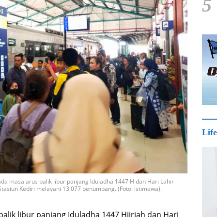
5
Life
a masa arus balik libur panjang Iduladha 1447 H dan Hari Lahir
Stasiun Kediri melayani 13.077 penumpang. (Foto: istimewa).
alik libur panjang Iduladha 1447 Hijriah dan Hari