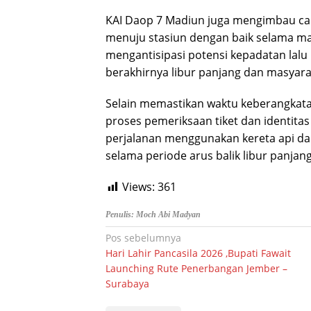
KAI Daop 7 Madiun juga mengimbau ca
menuju stasiun dengan baik selama mas
mengantisipasi potensi kepadatan lalu 
berakhirnya libur panjang dan masyarak
Selain memastikan waktu keberangkatan
proses pemeriksaan tiket dan identitas
perjalanan menggunakan kereta api da
selama periode arus balik libur panjang
Views:
361
Penulis: Moch Abi Madyan
Navigasi
Pos sebelumnya
Hari Lahir Pancasila 2026 ,Bupati Fawait
pos
Launching Rute Penerbangan Jember –
Surabaya