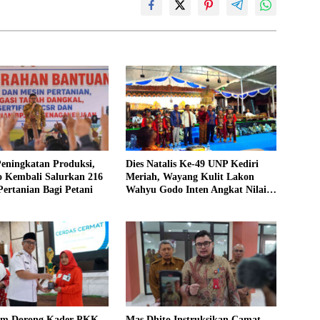
eningkatan Produksi,
Dies Natalis Ke-49 UNP Kediri
o Kembali Salurkan 216
Meriah, Wayang Kulit Lakon
ertanian Bagi Petani
Wahyu Godo Inten Angkat Nilai
Perjuangan
im Dorong Kader PKK
Mas Dhito Instruksikan Camat