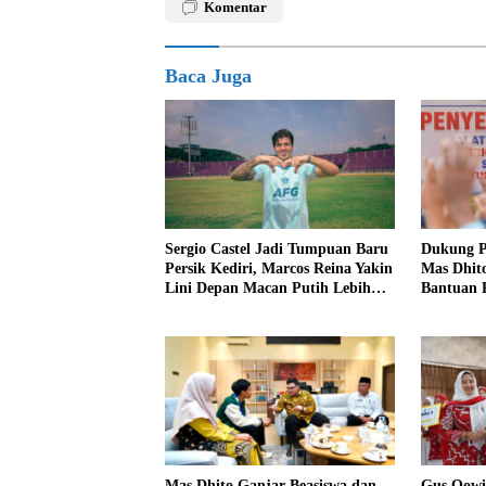
Komentar
Baca Juga
Sergio Castel Jadi Tumpuan Baru
Dukung P
Persik Kediri, Marcos Reina Yakin
Mas Dhit
Lini Depan Macan Putih Lebih
Bantuan P
Tajam
Mas Dhito Ganjar Beasiswa dan
Gus Qow