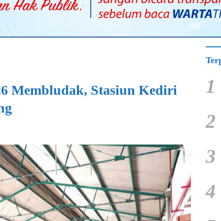
Ter
1
26 Membludak, Stasiun Kediri
ng
2
3
4