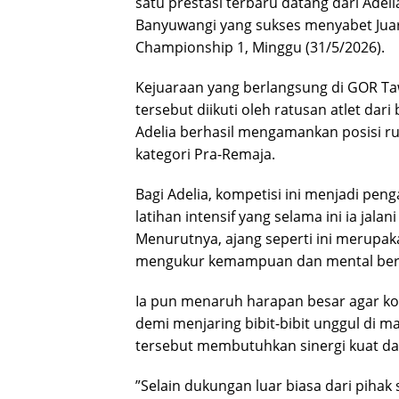
satu prestasi terbaru datang dari Adel
Banyuwangi yang sukses menyabet Juara 
Championship 1, Minggu (31/5/2026).
​Kejuaraan yang berlangsung di GOR T
tersebut diikuti oleh ratusan atlet dar
Adelia berhasil mengamankan posisi r
kategori Pra-Remaja.
​Bagi Adelia, kompetisi ini menjadi pe
latihan intensif yang selama ini ia jal
Menurutnya, ajang seperti ini merupaka
mengukur kemampuan dan mental ber
​Ia pun menaruh harapan besar agar ko
demi menjaring bibit-bibit unggul di
tersebut membutuhkan sinergi kuat dar
​”Selain dukungan luar biasa dari piha