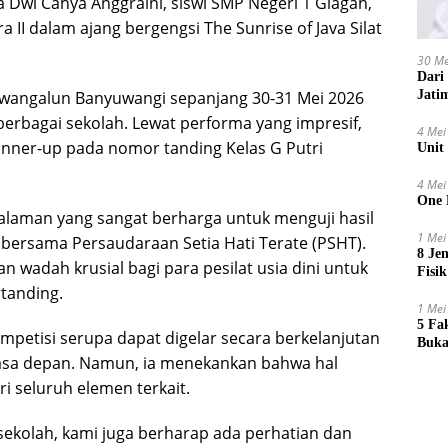
ia Dwi Cahya Anggraini, siswi SMP Negeri 1 Glagah,
II dalam ajang bergengsi The Sunrise of Java Silat
30 Me
Dari
Jati
awangalun Banyuwangi sepanjang 30-31 Mei 2026
i berbagai sekolah. Lewat performa yang impresif,
4 Mei
unner-up pada nomor tanding Kelas G Putri
Unit
4 Mei
One 
ngalaman yang sangat berharga untuk menguji hasil
1 Mei
ani bersama Persaudaraan Setia Hati Terate (PSHT).
8 Je
n wadah krusial bagi para pesilat usia dini untuk
Fisik
tanding.
1 Mei
5 Fa
mpetisi serupa dapat digelar secara berkelanjutan
Buka
 masa depan. Namun, ia menekankan bahwa hal
i seluruh elemen terkait.
k sekolah, kami juga berharap ada perhatian dan