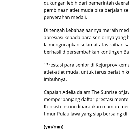
dukungan lebih dari pemerintah daera
pembinaan atlet muda bisa berjalan sem
penyerahan medali.
​Di tengah kebahagiaannya meraih meda
apresiasi kepada para seniornya yang b
Ia mengucapkan selamat atas raihan s
berhasil dipersembahkan kontingen B
​”Prestasi para senior di Kejurprov ke
atlet-atlet muda, untuk terus berlatih 
imbuhnya.
​Capaian Adelia dalam The Sunrise of Ja
memperpanjang daftar prestasi menter
Konsistensi ini diharapkan mampu mem
timur Pulau Jawa yang siap bersaing di t
(yin/min)