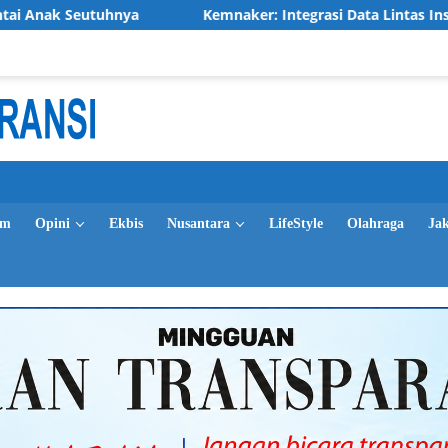
ya
Kemnaker: Integrasi Data Lintas Instansi Tingkatkan
im
Opini
Ekbis
Nusantara
LifeStyle
Olahraga
Ja