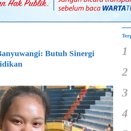
Ter
1
 Banyuwangi: Butuh Sinergi
idikan
2
3
4