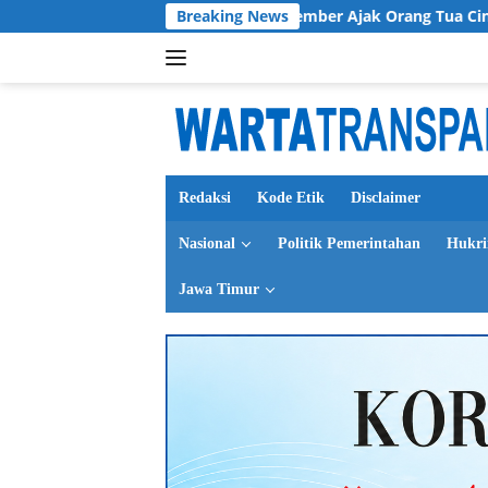
Langsung
a TP PKK Kabupaten Jember Ajak Orang Tua Cintai Anak Seutuhn
Breaking News
ke
konten
Redaksi
Kode Etik
Disclaimer
Nasional
Politik Pemerintahan
Hukr
Jawa Timur