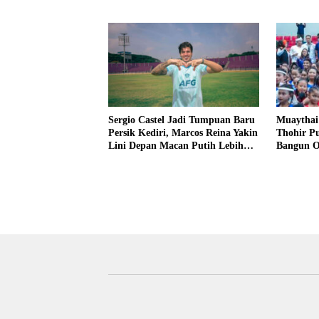
Internasi
Sergio Castel Jadi Tumpuan Baru
Muaythai 
Persik Kediri, Marcos Reina Yakin
Thohir Pu
Lini Depan Macan Putih Lebih
Bangun Ol
Tajam