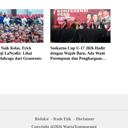
onal
Naik Kelas, Erick
Soekarno Cup U-17 2026 Hadir
ji LaNyalla: Lihai
dengan Wajah Baru, Ada Wasit
ahraga dari Grassroots
Perempuan dan Penghargaan
Man of the Match
Redaksi
Kode Etik
Disclaimer
Copyright @2026 WartaTransparansi