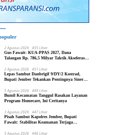
populer
2 Agustus 2026
455 Lihat
Gus Fawait: KUA-PPAS 2027, Dana
Talangan Rp. 786,5 Milyar Taktik Akselerasi
Pembagunan Kabupaten Jember
2 Agustus 2026
451 Lihat
Lepas Sambut Danbrigif 9/DY/2 Kostrad,
Bupati Jember Tekankan Pentingnya Sinergi
Bangun Daerah
5 Agustus 2026
449 Lihat
Bumil Kecamatan Tanggul Rasakan Layanan
Program Homecare, Ini Ceritanya
3 Agustus 2026
447 Lihat
Pisah Sambut Kapolres Jember, Bupati
Fawait: Stabilitas Keamanan Terjaga
Pertumbuhan Ekonomi Akan Bangkit
5 Agustus 2026
446 Lihat