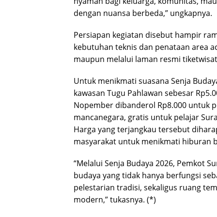
nyaman bagi keluarga, komunitas, mau
dengan nuansa berbeda,” ungkapnya.
Persiapan kegiatan disebut hampir ramp
kebutuhan teknis dan penataan area aca
maupun melalui laman resmi tiketwisat
Untuk menikmati suasana Senja Buday
kawasan Tugu Pahlawan sebesar Rp5.0
Nopember dibanderol Rp8.000 untuk 
mancanegara, gratis untuk pelajar Sura
Harga yang terjangkau tersebut dihara
masyarakat untuk menikmati hiburan b
“Melalui Senja Budaya 2026, Pemkot S
budaya yang tidak hanya berfungsi seba
pelestarian tradisi, sekaligus ruang 
modern,” tukasnya. (*)