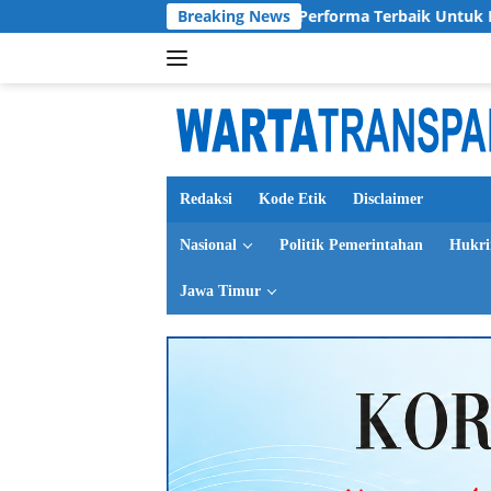
Langsung
 Pratama Siap Berikan Performa Terbaik Untuk Deltras FC
Breaking News
ke
konten
Redaksi
Kode Etik
Disclaimer
Nasional
Politik Pemerintahan
Hukr
Jawa Timur