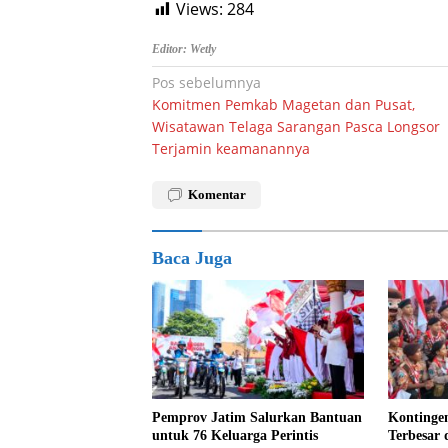
Views:
284
Editor: Wetly
Navigasi
Pos sebelumnya
Komitmen Pemkab Magetan dan Pusat,
pos
Wisatawan Telaga Sarangan Pasca Longsor
Terjamin keamanannya
Komentar
Baca Juga
Pemprov Jatim Salurkan Bantuan
Kontinge
untuk 76 Keluarga Perintis
Terbesar 