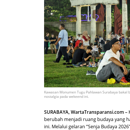
Kawasan Monumen Tugu Pahlawan Surabaya bakal b
nostalgia pada wekeend ini.
SURABAYA, WartaTransparansi.com –
K
berubah menjadi ruang budaya yang h
ini. Melalui gelaran “Senja Budaya 20