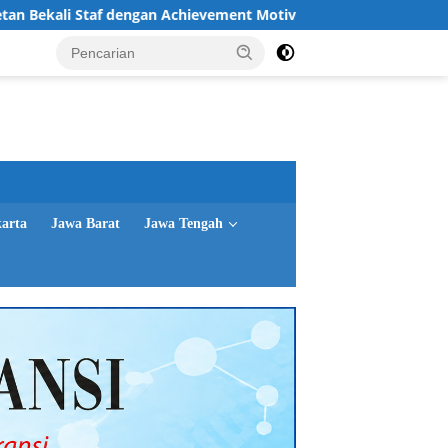
dengan Achievement Motivation dan Character Building
G
karta
Jawa Barat
Jawa Tengah