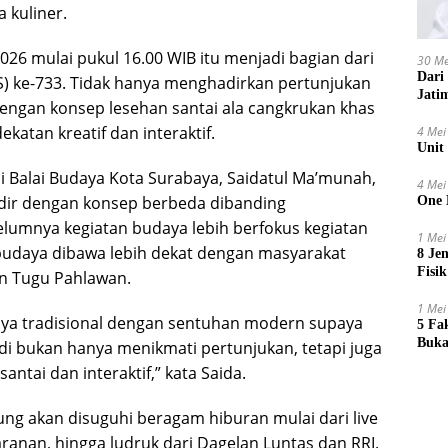
 kuliner.
026 mulai pukul 16.00 WIB itu menjadi bagian dari
30 Me
Dari
KS) ke-733. Tidak hanya menghadirkan pertunjukan
Jati
dengan konsep lesehan santai ala cangkrukan khas
atan kreatif dan interaktif.
4 Mei
Unit
Balai Budaya Kota Surabaya, Saidatul Ma’munah,
4 Mei
dir dengan konsep berbeda dibanding
One 
lumnya kegiatan budaya lebih berfokus kegiatan
1 Mei
 budaya dibawa lebih dekat dengan masyarakat
8 Je
Fisik
an Tugu Pahlawan.
1 Mei
ya tradisional dengan sentuhan modern supaya
5 Fa
Buka
di bukan hanya menikmati pertunjukan, tetapi juga
ntai dan interaktif,” kata Saida.
ng akan disuguhi beragam hiburan mulai dari live
ranan, hingga ludruk dari Dagelan Luntas dan RRI.