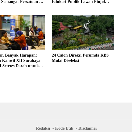
 Semangat Persatuan di
Edukasi Publik Lawan Pinjol
II
Ilegal
or, Banyak Harapan:
24 Calon Direksi Perumda KBS
n Kanwil XII Surabaya
Mulai Diseleksi
i Setetes Darah untuk
Redaksi
Kode Etik
Disclaimer