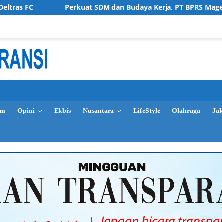
Perkuat SDM dan Budaya Kerja, PT BPRS Magetan Bekali Staf 
im
Opini
Ekbis
Nusantara
LifeStyle
Olahraga
Ja