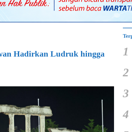
Ter
1
wan Hadirkan Ludruk hingga
2
3
4