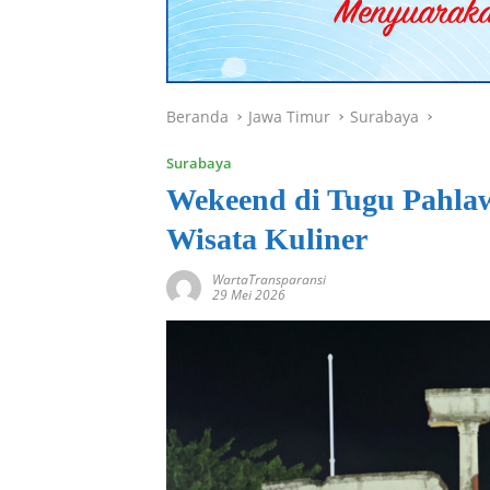
Beranda
Jawa Timur
Surabaya
Surabaya
Wekeend di Tugu Pahla
Wisata Kuliner
WartaTransparansi
29 Mei 2026