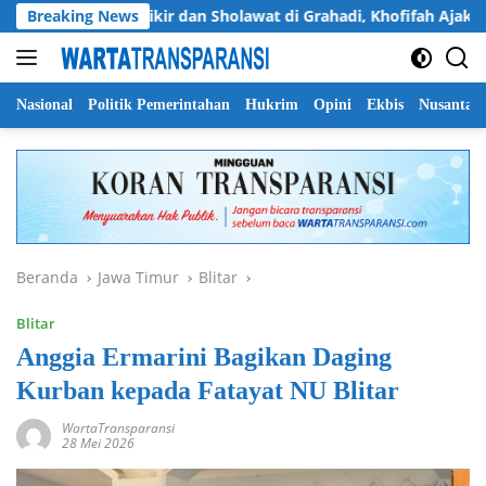
Langsung
n
Breaking News
Dzikir dan Sholawat di Grahadi, Khofifah Ajak Masya
ke
konten
Nasional
Politik Pemerintahan
Hukrim
Opini
Ekbis
Nusantar
Beranda
Jawa Timur
Blitar
Blitar
Anggia Ermarini Bagikan Daging
Kurban kepada Fatayat NU Blitar
WartaTransparansi
28 Mei 2026