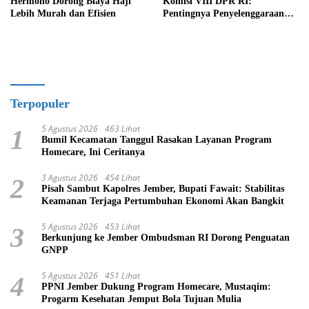
Hermono Dorong Biaya Haji
Komisi VIII DPR RI:
Lebih Murah dan Efisien
Pentingnya Penyelenggaraan
Haji yang Semakin Profesional
Terpopuler
5 Agustus 2026
463 Lihat
1
Bumil Kecamatan Tanggul Rasakan Layanan Program
Homecare, Ini Ceritanya
3 Agustus 2026
454 Lihat
2
Pisah Sambut Kapolres Jember, Bupati Fawait: Stabilitas
Keamanan Terjaga Pertumbuhan Ekonomi Akan Bangkit
5 Agustus 2026
453 Lihat
3
Berkunjung ke Jember Ombudsman RI Dorong Penguatan
GNPP
5 Agustus 2026
451 Lihat
4
PPNI Jember Dukung Program Homecare, Mustaqim:
Progarm Kesehatan Jemput Bola Tujuan Mulia