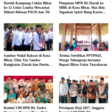
Harlah Kampung Coklat Blitar
Pimpinan MPR RI Ziarah ke
ke-12 Gelar Lomba Mewarnai
MBK di Kota Blitar, Mas Ibin
Diikuti Ribuan PAUD dan TK
Tegaskan Spirit Bung Karno
Telah Melegenda
Sambut Wakil Rakyat di Kota
Terima Sertifikat PPTPKH,
Blitar, Elim Tyu Samba:
Warga Tulungrejo bersama
Rangkaian Ziarah dan Destinasi
Bupati Blitar Gelar Tasyakuran
Historis
Komisi VIII DPR RI, Endro
Persiapan Haji 2027, Anggota