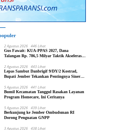
populer
2 Agustus 2026
446 Lihat
Gus Fawait: KUA-PPAS 2027, Dana
Talangan Rp. 786,5 Milyar Taktik Akselerasi
Pembagunan Kabupaten Jember
2 Agustus 2026
443 Lihat
Lepas Sambut Danbrigif 9/DY/2 Kostrad,
Bupati Jember Tekankan Pentingnya Sinergi
Bangun Daerah
5 Agustus 2026
441 Lihat
Bumil Kecamatan Tanggul Rasakan Layanan
Program Homecare, Ini Ceritanya
5 Agustus 2026
439 Lihat
Berkunjung ke Jember Ombudsman RI
Dorong Penguatan GNPP
3 Agustus 2026
438 Lihat