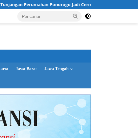
ahan Ponorogo Jadi Cermin, Dimyati Soroti Tata Kelola Dokum
karta
Jawa Barat
Jawa Tengah