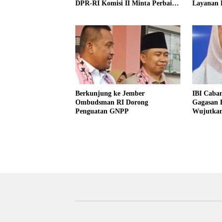
DPR-RI Komisi II Minta Perbaiki
Layanan 
Sistem
Jember
Berkunjung ke Jember
IBI Caba
Ombudsman RI Dorong
Gagasan 
Penguatan GNPP
Wujutkan
Indonesia