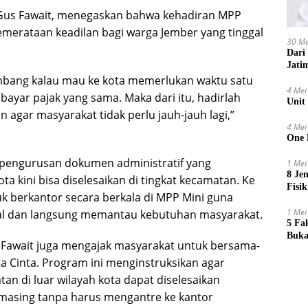
 Gus Fawait, menegaskan bahwa kehadiran MPP
emerataan keadilan bagi warga Jember yang tinggal
30 Me
Dari
Jati
ombang kalau mau ke kota memerlukan waktu satu
4 Mei
yar pajak yang sama. Maka dari itu, hadirlah
Unit
agar masyarakat tidak perlu jauh-jauh lagi,”
4 Mei
One 
 pengurusan dokumen administratif yang
1 Mei
8 Je
a kini bisa diselesaikan di tingkat kecamatan. Ke
Fisik
k berkantor secara berkala di MPP Mini guna
1 Mei
al dan langsung memantau kebutuhan masyarakat.
5 Fa
Buka
us Fawait juga mengajak masyarakat untuk bersama-
 Cinta. Program ini menginstruksikan agar
an di luar wilayah kota dapat diselesaikan
masing tanpa harus mengantre ke kantor