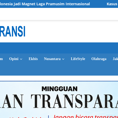
gnet Laga Pramusim Internasional
Kasus Tunjangan Perum
im
Opini
Ekbis
Nusantara
LifeStyle
Olahraga
Ja