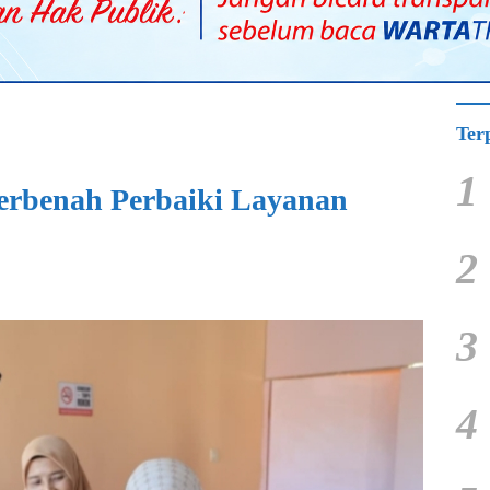
Ter
1
erbenah Perbaiki Layanan
2
3
4