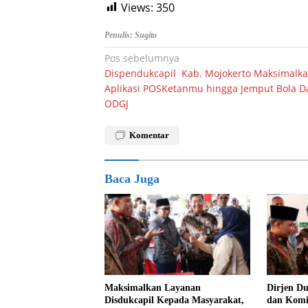
Views:
350
Penulis: Sugito
Navigasi
Pos sebelumnya
Dispendukcapil Kab. Mojokerto Maksimalk
pos
Aplikasi POSKetanmu hingga Jemput Bola D
ODGJ
Komentar
Baca Juga
Maksimalkan Layanan
Dirjen D
Disdukcapil Kepada Masyarakat,
dan Komis