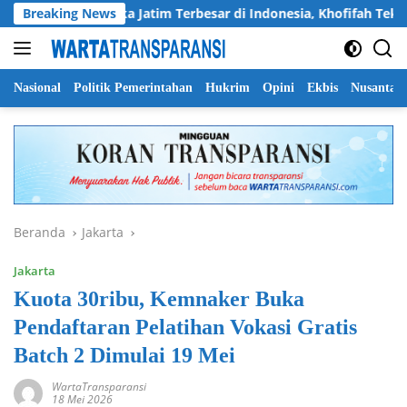
Langsung
ingen Pramuka Jatim Terbesar di Indonesia, Khofifah Tekankan 
Breaking News
ke
konten
Nasional
Politik Pemerintahan
Hukrim
Opini
Ekbis
Nusantar
Beranda
Jakarta
Jakarta
Kuota 30ribu, Kemnaker Buka
Pendaftaran Pelatihan Vokasi Gratis
Batch 2 Dimulai 19 Mei
WartaTransparansi
18 Mei 2026