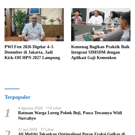
Demokrasi, dan Kepentingan
Bangsa
PWI Fest 2026 Digelar 4–5
Kemenag Bagikan Praktik Baik
Desember di Jakarta, Jadi
Integrasi SIMSDM dengan
Kick-Off HPN 2027 Lampung
Aplikasi Gaji Kemenkeu
Terpopuler
4 Agustus 2026
110 Lihat
1
Ratusan Warga Lurug Polsek Beji, Pasca Tewasnya Widi
Nurcahyo
31 Juli 2026
77 Lihat
2
Ali Mufthi Tekankan Optimalisasi Peran Fraksi Golkar di