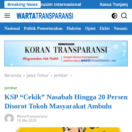
Langsung
agnet Laga Pramusim Internasional
Breaking News
Kasus Tunjangan Peru
ke
konten
Nasional
Politik Pemerintahan
Hukrim
Opini
Ekbis
Nusantar
Beranda
Jawa Timur
Jember
Jember
KSP “Cekik” Nasabah Hingga 20 Persen
Disorot Tokoh Masyarakat Ambulu
WartaTransparansi
16 Mei 2026