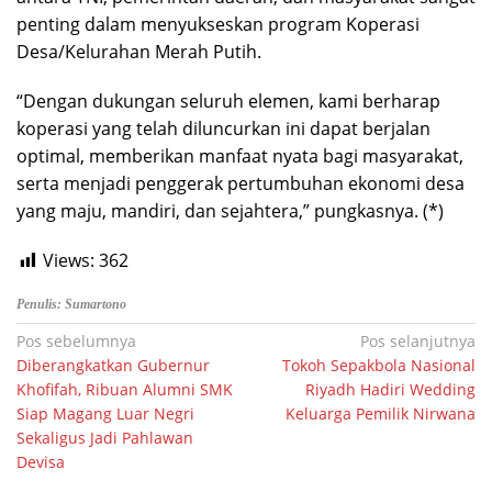
penting dalam menyukseskan program Koperasi
Desa/Kelurahan Merah Putih.
“Dengan dukungan seluruh elemen, kami berharap
koperasi yang telah diluncurkan ini dapat berjalan
optimal, memberikan manfaat nyata bagi masyarakat,
serta menjadi penggerak pertumbuhan ekonomi desa
yang maju, mandiri, dan sejahtera,” pungkasnya. (*)
Views:
362
Penulis: Sumartono
Navigasi
Pos sebelumnya
Pos selanjutnya
Diberangkatkan Gubernur
Tokoh Sepakbola Nasional
pos
Khofifah, Ribuan Alumni SMK
Riyadh Hadiri Wedding
Siap Magang Luar Negri
Keluarga Pemilik Nirwana
Sekaligus Jadi Pahlawan
Devisa