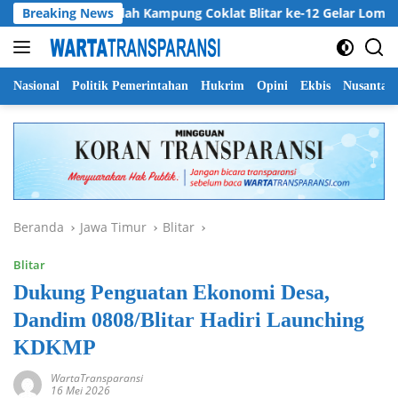
Langsung
Breaking News
Harlah Kampung Coklat Blitar ke-12 Gelar Lomba Mewarn
ke
konten
Nasional
Politik Pemerintahan
Hukrim
Opini
Ekbis
Nusantar
Beranda
Jawa Timur
Blitar
Blitar
Dukung Penguatan Ekonomi Desa,
Dandim 0808/Blitar Hadiri Launching
KDKMP
WartaTransparansi
16 Mei 2026