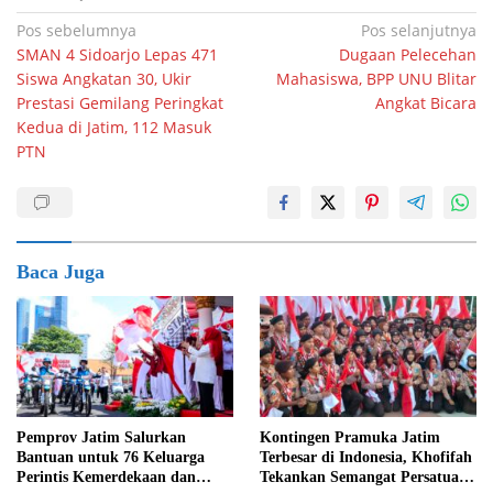
Navigasi
Pos sebelumnya
Pos selanjutnya
SMAN 4 Sidoarjo Lepas 471
Dugaan Pelecehan
pos
Siswa Angkatan 30, Ukir
Mahasiswa, BPP UNU Blitar
Prestasi Gemilang Peringkat
Angkat Bicara
Kedua di Jatim, 112 Masuk
PTN
Baca Juga
Pemprov Jatim Salurkan
Kontingen Pramuka Jatim
Bantuan untuk 76 Keluarga
Terbesar di Indonesia, Khofifah
Perintis Kemerdekaan dan
Tekankan Semangat Persatuan