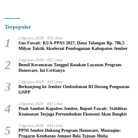
Terpopuler
2 Agustus 2026
456 Lihat
1
Gus Fawait: KUA-PPAS 2027, Dana Talangan Rp. 786,5
Milyar Taktik Akselerasi Pembagunan Kabupaten Jember
5 Agustus 2026
452 Lihat
2
Bumil Kecamatan Tanggul Rasakan Layanan Program
Homecare, Ini Ceritanya
5 Agustus 2026
447 Lihat
3
Berkunjung ke Jember Ombudsman RI Dorong Penguatan
GNPP
3 Agustus 2026
447 Lihat
4
Pisah Sambut Kapolres Jember, Bupati Fawait: Stabilitas
Keamanan Terjaga Pertumbuhan Ekonomi Akan Bangkit
5 Agustus 2026
445 Lihat
5
PPNI Jember Dukung Program Homecare, Mustaqim:
Progarm Kesehatan Jemput Bola Tujuan Mulia