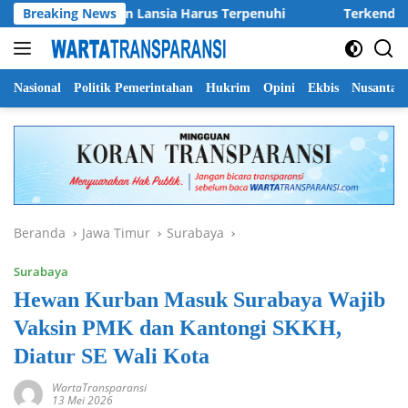
Langsung
sar Anak Dan Lansia Harus Terpenuhi
Breaking News
Terkendala Angin 
ke
konten
Nasional
Politik Pemerintahan
Hukrim
Opini
Ekbis
Nusantar
Beranda
Jawa Timur
Surabaya
Surabaya
Hewan Kurban Masuk Surabaya Wajib
Vaksin PMK dan Kantongi SKKH,
Diatur SE Wali Kota
WartaTransparansi
13 Mei 2026