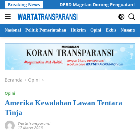
Langsung
 di Malang
Breaking News
DPRD Magetan Dorong Penguatan Regulasi dan
ke
konten
Nasional
Politik Pemerintahan
Hukrim
Opini
Ekbis
Nusantar
Beranda
Opini
Opini
Amerika Kewalahan Lawan Tentara
Tinja
WartaTransparansi
17 Maret 2026