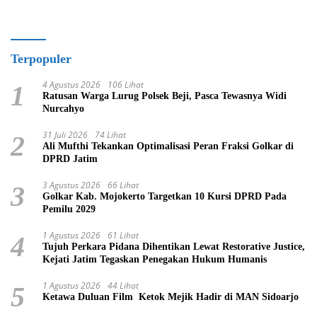
Terpopuler
4 Agustus 2026
106 Lihat
1
Ratusan Warga Lurug Polsek Beji, Pasca Tewasnya Widi
Nurcahyo
31 Juli 2026
74 Lihat
2
Ali Mufthi Tekankan Optimalisasi Peran Fraksi Golkar di
DPRD Jatim
3 Agustus 2026
66 Lihat
3
Golkar Kab. Mojokerto Targetkan 10 Kursi DPRD Pada
Pemilu 2029
1 Agustus 2026
61 Lihat
4
Tujuh Perkara Pidana Dihentikan Lewat Restorative Justice,
Kejati Jatim Tegaskan Penegakan Hukum Humanis
1 Agustus 2026
44 Lihat
5
Ketawa Duluan Film Ketok Mejik Hadir di MAN Sidoarjo