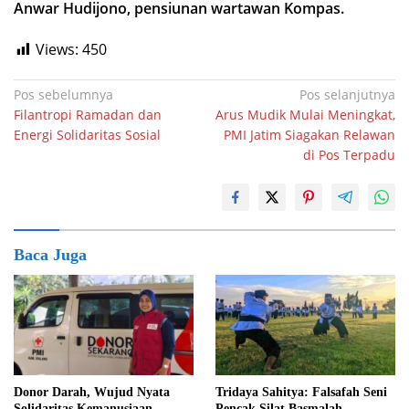
Anwar Hudijono, pensiunan wartawan Kompas.
Views:
450
Navigasi
Pos sebelumnya
Pos selanjutnya
Filantropi Ramadan dan
Arus Mudik Mulai Meningkat,
pos
Energi Solidaritas Sosial
PMI Jatim Siagakan Relawan
di Pos Terpadu
Baca Juga
Donor Darah, Wujud Nyata
Tridaya Sahitya: Falsafah Seni
Solidaritas Kemanusiaan
Pencak Silat Basmalah