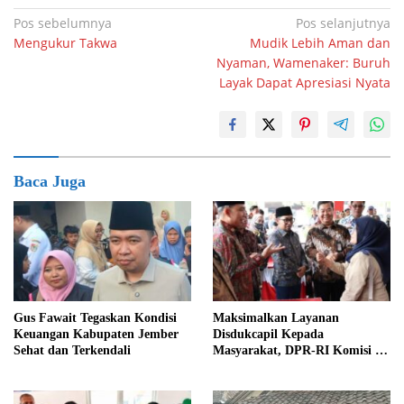
Navigasi
Pos sebelumnya
Pos selanjutnya
Mengukur Takwa
Mudik Lebih Aman dan
pos
Nyaman, Wamenaker: Buruh
Layak Dapat Apresiasi Nyata
Baca Juga
Gus Fawait Tegaskan Kondisi
Maksimalkan Layanan
Keuangan Kabupaten Jember
Disdukcapil Kepada
Sehat dan Terkendali
Masyarakat, DPR-RI Komisi II
Minta Perbaiki Sistem