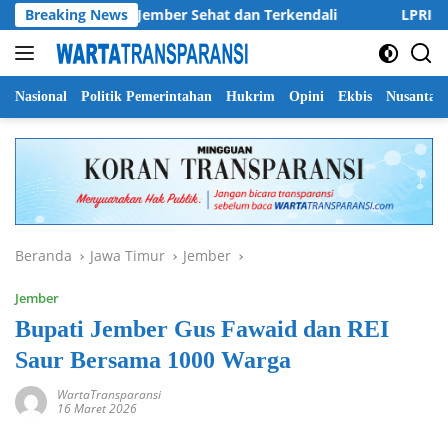
Langsung
n Kabupaten Jember Sehat dan Terkendali
Breaking News
LPRI DPC Bany
ke
konten
Nasional
Politik Pemerintahan
Hukrim
Opini
Ekbis
Nusantar
Beranda
Jawa Timur
Jember
Jember
Bupati Jember Gus Fawaid dan REI
Saur Bersama 1000 Warga
WartaTransparansi
16 Maret 2026