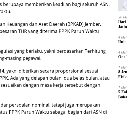
 berupaya memberikan keadilan bagi seluruh ASN,
aktu.
30 Me
Dari
aan Keuangan dan Aset Daerah (BPKAD) Jember,
Jati
 besaran THR yang diterima PPPK Paruh Waktu
4 Mei
Unit
ulasi yang berlaku, yakni berdasarkan Terhitung
4 Mei
One 
ing-masing pegawai.
1 Mei
4, yakni diberikan secara proporsional sesuai
8 Je
Fisik
PK. Ada yang delapan bulan, dua belas bulan, atau
isesuaikan dengan masa kerja tersebut dengan
1 Mei
5 Fa
Buka
ekadar persoalan nominal, tetapi juga merupakan
tus PPPK Paruh Waktu sebagai bagian dari ASN di