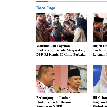
Baca Juga
Maksimalkan Layanan
Dirjen D
Disdukcapil Kepada Masyarakat,
dan Komis
DPR-RI Komisi II Minta Perbaiki
Layanan 
Sistem
Jember
Berkunjung ke Jember
IBI Caba
Ombudsman RI Dorong
Gagasan 
Penguatan GNPP
Wujutkan