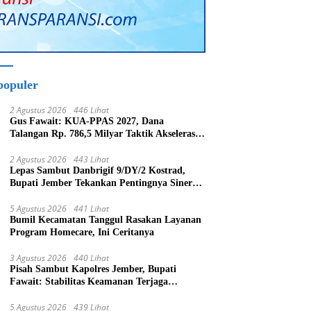
populer
2 Agustus 2026
446 Lihat
Gus Fawait: KUA-PPAS 2027, Dana
Talangan Rp. 786,5 Milyar Taktik Akselerasi
Pembagunan Kabupaten Jember
2 Agustus 2026
443 Lihat
Lepas Sambut Danbrigif 9/DY/2 Kostrad,
Bupati Jember Tekankan Pentingnya Sinergi
Bangun Daerah
5 Agustus 2026
441 Lihat
Bumil Kecamatan Tanggul Rasakan Layanan
Program Homecare, Ini Ceritanya
3 Agustus 2026
440 Lihat
Pisah Sambut Kapolres Jember, Bupati
Fawait: Stabilitas Keamanan Terjaga
Pertumbuhan Ekonomi Akan Bangkit
5 Agustus 2026
439 Lihat