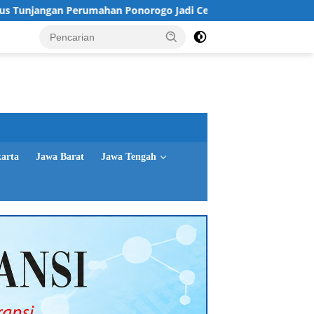
an Perumahan Ponorogo Jadi Cermin, Dimyati Soroti Tata Kelo
karta
Jawa Barat
Jawa Tengah