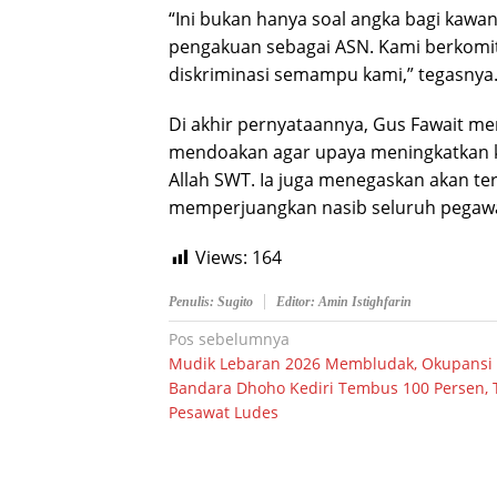
“Ini bukan hanya soal angka bagi kawa
pengakuan sebagai ASN. Kami berkom
diskriminasi semampu kami,” tegasnya
Di akhir pernyataannya, Gus Fawait men
mendoakan agar upaya meningkatkan k
Allah SWT. Ia juga menegaskan akan te
memperjuangkan nasib seluruh pegawai
Views:
164
Penulis: Sugito
Editor: Amin Istighfarin
Navigasi
Pos sebelumnya
Mudik Lebaran 2026 Membludak, Okupansi
pos
Bandara Dhoho Kediri Tembus 100 Persen, T
Pesawat Ludes