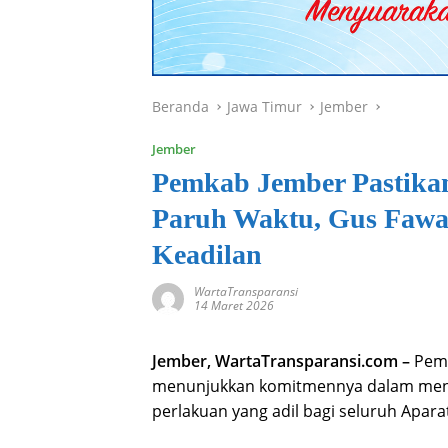
Beranda
Jawa Timur
Jember
Jember
Pemkab Jember Pastika
Paruh Waktu, Gus Fawa
Keadilan
WartaTransparansi
14 Maret 2026
Jember, WartaTransparansi.com –
Peme
menunjukkan komitmennya dalam meni
perlakuan yang adil bagi seluruh Aparat