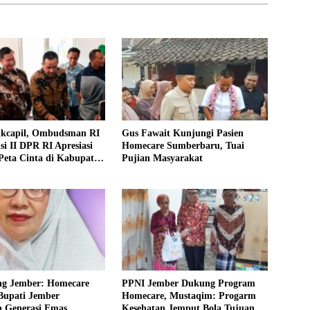
ukcapil, Ombudsman RI
Gus Fawait Kunjungi Pasien
i II DPR RI Apresiasi
Homecare Sumberbaru, Tuai
Peta Cinta di Kabupaten
Pujian Masyarakat
ng Jember: Homecare
PPNI Jember Dukung Program
Bupati Jember
Homecare, Mustaqim: Progarm
 Generasi Emas
Kesehatan Jemput Bola Tujuan