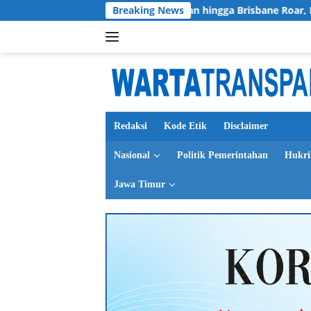
Langsung
tong
Chelsea, AC Milan hingga Brisbane Roar, Indonesia
Breaking News
ke
konten
Redaksi
Kode Etik
Disclaimer
Nasional
Politik Pemerintahan
Hukr
Jawa Timur