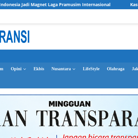
 Jadi Magnet Laga Pramusim Internasional
Kasus Tunjang
im
Opini
Ekbis
Nusantara
LifeStyle
Olahraga
Ja