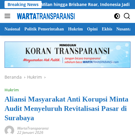
Langsung
Chelsea, AC Milan hingga Brisbane Roar, Indonesia Jadi Magnet
Breaking News
ke
konten
Nasional
Politik Pemerintahan
Hukrim
Opini
Ekbis
Nusantar
Beranda
Hukrim
Hukrim
Aliansi Masyarakat Anti Korupsi Minta
Audit Menyeluruh Revitalisasi Pasar di
Surabaya
WartaTransparansi
22 Januari 2026