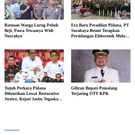
Ratusan Warga Lurug Polsek
Era Baru Peradilan Pidana, PT
Beji, Pasca Tewasnya Widi
Surabaya Resmi Terapkan
Nurcahyo
Persidangan Elektronik Mulai 1
Agustus
Tujuh Perkara Pidana
Giliran Bupati Pemalang
Dihentikan Lewat Restorative
Terjaring OTT KPK
Justice, Kejati Jatim Tegaskan
Penegakan Hukum Humanis