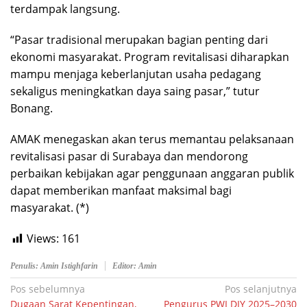
terdampak langsung.
“Pasar tradisional merupakan bagian penting dari
ekonomi masyarakat. Program revitalisasi diharapkan
mampu menjaga keberlanjutan usaha pedagang
sekaligus meningkatkan daya saing pasar,” tutur
Bonang.
AMAK menegaskan akan terus memantau pelaksanaan
revitalisasi pasar di Surabaya dan mendorong
perbaikan kebijakan agar penggunaan anggaran publik
dapat memberikan manfaat maksimal bagi
masyarakat. (*)
Views:
161
Penulis: Amin Istighfarin
Editor: Amin
Navigasi
Pos sebelumnya
Pos selanjutnya
Dugaan Sarat Kepentingan,
Pengurus PWI DIY 2025–2030