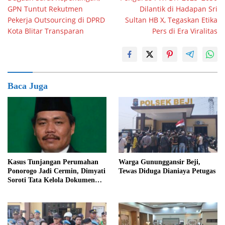
pos
GPN Tuntut Rekutmen
Dilantik di Hadapan Sri
Pekerja Outsourcing di DPRD
Sultan HB X, Tegaskan Etika
Kota Blitar Transparan
Pers di Era Viralitas
Baca Juga
Kasus Tunjangan Perumahan
Warga Gununggansir Beji,
Ponorogo Jadi Cermin, Dimyati
Tewas Diduga Dianiaya Petugas
Soroti Tata Kelola Dokumen
DPRD Magetan