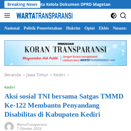
Langsung
yati Soroti Tata Kelola Dokumen DPRD Magetan
Breaking News
Pemprov
ke
konten
Nasional
Politik Pemerintahan
Hukrim
Opini
Ekbis
Nusantar
Beranda
Jawa Timur
Kediri
Kediri
Aksi sosial TNI bersama Satgas TMMD
Ke-122 Membantu Penyandang
Disabilitas di Kabupaten Kediri
WartaTransparansi
7 Oktober 2024