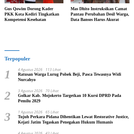
Gus Qowim Dorong Kader
Mas Dhito Instruksikan Camat
PKK Kota Kediri Tingkatkan
Pantau Perubahan Desil Warga,
Kompetensi Kesehatan
Data Bansos Harus Akurat
Terpopuler
4 Agustus 2026
113 Lihat
1
Ratusan Warga Lurug Polsek Beji, Pasca Tewasnya Widi
Nurcahyo
3 Agustus 2026
70 Lihat
2
Golkar Kab. Mojokerto Targetkan 10 Kursi DPRD Pada
Pemilu 2029
1 Agustus 2026
65 Lihat
3
Tujuh Perkara Pidana Dihentikan Lewat Restorative Justice,
Kejati Jatim Tegaskan Penegakan Hukum Humanis
4 Agustus 2026
43 Lihat