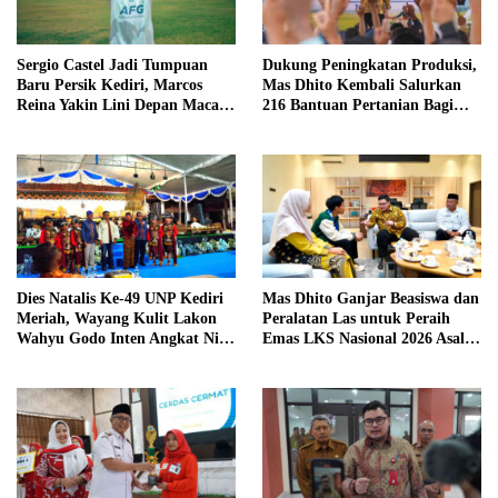
Sergio Castel Jadi Tumpuan
Dukung Peningkatan Produksi,
Baru Persik Kediri, Marcos
Mas Dhito Kembali Salurkan
Reina Yakin Lini Depan Macan
216 Bantuan Pertanian Bagi
Putih Lebih Tajam
Petani
Dies Natalis Ke-49 UNP Kediri
Mas Dhito Ganjar Beasiswa dan
Meriah, Wayang Kulit Lakon
Peralatan Las untuk Peraih
Wahyu Godo Inten Angkat Nilai
Emas LKS Nasional 2026 Asal
Perjuangan
Kediri