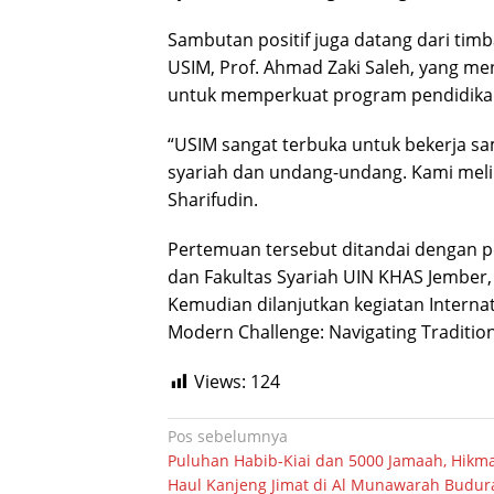
Sambutan positif juga datang dari tim
USIM, Prof. Ahmad Zaki Saleh, yang me
untuk memperkuat program pendidikan d
“USIM sangat terbuka untuk bekerja sa
syariah dan undang-undang. Kami meliha
Sharifudin.
Pertemuan tersebut ditandai dengan pe
dan Fakultas Syariah UIN KHAS Jember, 
Kemudian dilanjutkan kegiatan Interna
Modern Challenge: Navigating Traditio
Views:
124
Navigasi
Pos sebelumnya
Puluhan Habib-Kiai dan 5000 Jamaah, Hikm
pos
Haul Kanjeng Jimat di Al Munawarah Budur