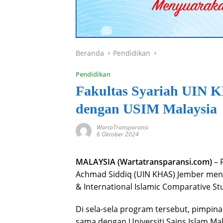
Beranda
Pendidikan
Pendidikan
Fakultas Syariah UIN K
dengan USIM Malaysia
WartaTransparansi
6 Oktober 2024
MALAYSIA (Wartatransparansi.com)
– 
Achmad Siddiq (UIN KHAS) Jember men
& International Islamic Comparative Stu
Di sela-sela program tersebut, pimpina
sama dengan Universiti Sains Islam Mal