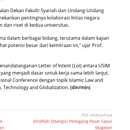
balan Dekan Fakulti Syariah dan Undang-Undang
nekankan pentingnya kolaborasi lintas negara
an riset di kedua universitas.
ma dalam berbagai bidang, terutama dalam kajian
t potensi besar dari kemitraan ini,” ujar Prof.
nandatanganan Letter of Intent (LoI) antara USIM
yang menjadi dasar untuk kerja sama lebih lanjut.
tional Conference dengan topik Islamic Law and
n, Technology and Globalization.
(din/min)
Pos selanjutnya
at
Khofifah Ditangisi Pedagang Pasar Sayur
an
Magetan