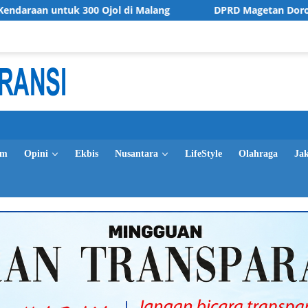
k 300 Ojol di Malang
DPRD Magetan Dorong Penguatan Re
im
Opini
Ekbis
Nusantara
LifeStyle
Olahraga
Ja