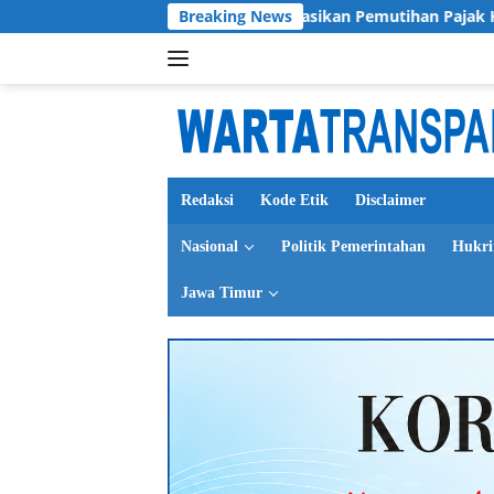
Langsung
Gubernur Jatim Sosialisasikan Pemutihan Pajak Kendaraan untu
Breaking News
ke
konten
Redaksi
Kode Etik
Disclaimer
Nasional
Politik Pemerintahan
Hukr
Jawa Timur