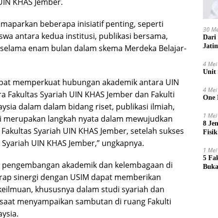
 UIN KHAS Jember.
aparkan beberapa inisiatif penting, seperti
30 Me
a antara kedua institusi, publikasi bersama,
Dari
Jati
 selama enam bulan dalam skema Merdeka Belajar-
4 Mei
Unit
dapat memperkuat hubungan akademik antara UIN
4 Mei
 Fakultas Syariah UIN KHAS Jember dan Fakulti
One 
ia dalam dalam bidang riset, publikasi ilmiah,
1 Mei
ni merupakan langkah nyata dalam mewujudkan
8 Je
 Fakultas Syariah UIN KHAS Jember, setelah sukses
Fisik
s Syariah UIN KHAS Jember,” ungkapnya.
1 Mei
5 Fa
asi pengembangan akademik dan kelembagaan di
Buka
arap sinergi dengan USIM dapat memberikan
keilmuan, khususnya dalam studi syariah dan
aat menyampaikan sambutan di ruang Fakulti
ysia.