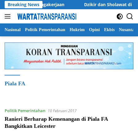
Langsung
tas Layanan Ketenagakerjaan
Breaking News
Dzikir dan Sholawat di Gra
ke
konten
Nasional
Politik Pemerintahan
Hukrim
Opini
Ekbis
Nusantar
Piala FA
Politik Pemerintahan
10 Februari 2017
Ranieri Berharap Kemenangan di Piala FA
Bangkitkan Leicester