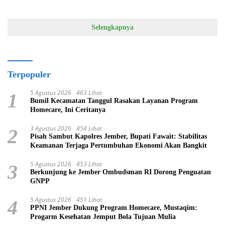
Selengkapnya
Terpopuler
5 Agustus 2026
463 Lihat
1
Bumil Kecamatan Tanggul Rasakan Layanan Program
Homecare, Ini Ceritanya
3 Agustus 2026
454 Lihat
2
Pisah Sambut Kapolres Jember, Bupati Fawait: Stabilitas
Keamanan Terjaga Pertumbuhan Ekonomi Akan Bangkit
5 Agustus 2026
453 Lihat
3
Berkunjung ke Jember Ombudsman RI Dorong Penguatan
GNPP
5 Agustus 2026
451 Lihat
4
PPNI Jember Dukung Program Homecare, Mustaqim:
Progarm Kesehatan Jemput Bola Tujuan Mulia