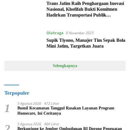
Trans Jatim Raih Penghargaan Inovasi
Nasional, Khofifah Bukti Komitmen
Hadirkan Transportasi Publik
Berkeadilan dan Berkelanjutan
Olahraga
8 November 2025
Supik Tiyono, Manajer Tim Sepak Bola
Mini Jatim, Targetkan Juara
Selengkapnya
Terpopuler
5 Agustus 2026
472 Lihat
1
Bumil Kecamatan Tanggul Rasakan Layanan Program
Homecare, Ini Ceritanya
5 Agustus 2026
460 Lihat
2
Berkunjung ke Jember Ombudsman RI Dorong Penguatan