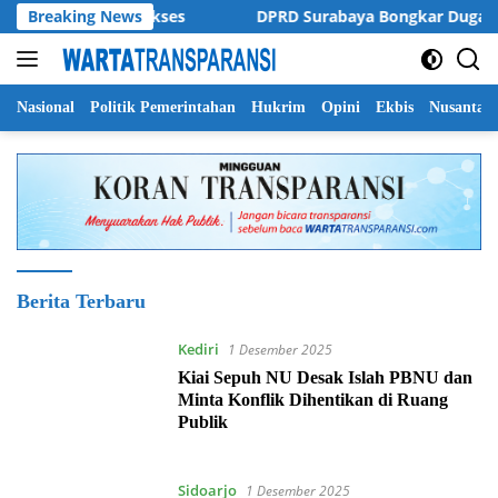
Langsung
 Umsida yang Sukses
Breaking News
DPRD Surabaya Bongkar Dugaan Ju
ke
konten
Nasional
Politik Pemerintahan
Hukrim
Opini
Ekbis
Nusantar
WartaTransparansi
Berita Terbaru
Kediri
1 Desember 2025
Kiai Sepuh NU Desak Islah PBNU dan
Minta Konflik Dihentikan di Ruang
Publik
Sidoarjo
1 Desember 2025