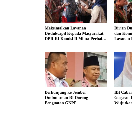
Maksimalkan Layanan
Dirjen D
Disdukcapil Kepada Masyarakat,
dan Komis
DPR-RI Komisi II Minta Perbaiki
Layanan 
Sistem
Jember
Berkunjung ke Jember
IBI Caba
Ombudsman RI Dorong
Gagasan 
Penguatan GNPP
Wujutkan
Indonesia