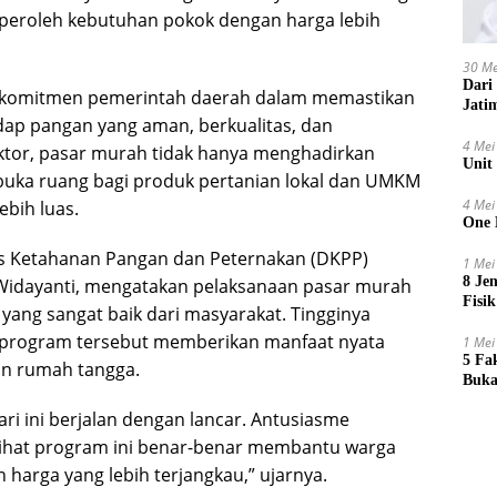
roleh kebutuhan pokok dengan harga lebih
30 Me
Dari
i komitmen pemerintah daerah dalam memastikan
Jati
dap pangan yang aman, berkualitas, dan
4 Mei
sektor, pasar murah tidak hanya menghadirkan
Unit
buka ruang bagi produk pertanian lokal dan UMKM
4 Mei
bih luas.
One 
s Ketahanan Pangan dan Peternakan (DKPP)
1 Mei
8 Je
Widayanti, mengatakan pelaksanaan pasar murah
Fisik
yang sangat baik dari masyarakat. Tingginya
 program tersebut memberikan manfaat nyata
1 Mei
5 Fa
n rumah tangga.
Buka
ari ini berjalan dengan lancar. Antusiasme
lihat program ini benar-benar membantu warga
arga yang lebih terjangkau,” ujarnya.