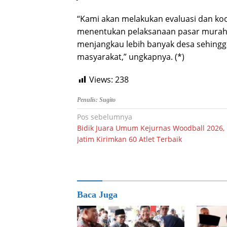
“Kami akan melakukan evaluasi dan koo
menentukan pelaksanaan pasar murah 
menjangkau lebih banyak desa sehingg
masyarakat,” ungkapnya. (*)
Views:
238
Penulis: Sugito
Navigasi
Pos sebelumnya
Bidik Juara Umum Kejurnas Woodball 2026,
pos
Jatim Kirimkan 60 Atlet Terbaik
Baca Juga