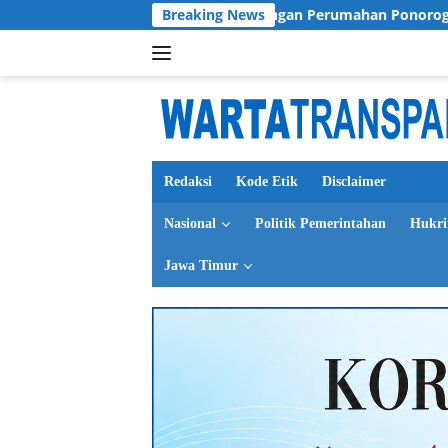
Langsung
l
Kasus Tunjangan Perumahan Ponorogo Jadi Cermin, D
Breaking News
ke
konten
Redaksi
Kode Etik
Disclaimer
Nasional
Politik Pemerintahan
Hukr
Jawa Timur