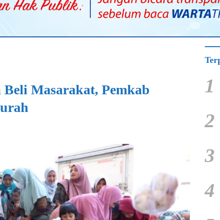
Ter
1
a Beli Masarakat, Pemkab
Murah
2
3
4