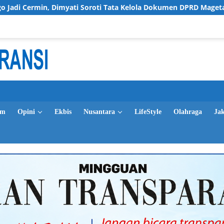
imyati Soroti Tata Kelola Dokumen DPRD Magetan
Pempr
im
Opini
Ekbis
Nusantara
LifeStyle
Olahraga
Ja