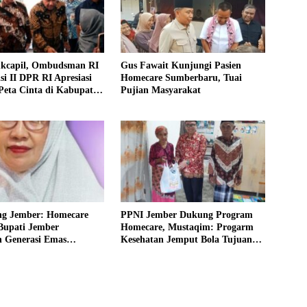
ukcapil, Ombudsman RI
Gus Fawait Kunjungi Pasien
i II DPR RI Apresiasi
Homecare Sumberbaru, Tuai
Peta Cinta di Kabupaten
Pujian Masyarakat
ng Jember: Homecare
PPNI Jember Dukung Program
Bupati Jember
Homecare, Mustaqim: Progarm
 Generasi Emas
Kesehatan Jemput Bola Tujuan
 2045
Mulia