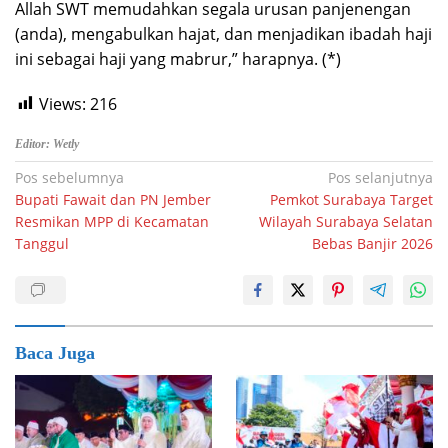
Allah SWT memudahkan segala urusan panjenengan
(anda), mengabulkan hajat, dan menjadikan ibadah haji
ini sebagai haji yang mabrur,” harapnya. (*)
Views:
216
Editor: Wetly
Navigasi
Pos sebelumnya
Pos selanjutnya
Bupati Fawait dan PN Jember
Pemkot Surabaya Target
pos
Resmikan MPP di Kecamatan
Wilayah Surabaya Selatan
Tanggul
Bebas Banjir 2026
Baca Juga