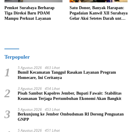
Pemkot Surabaya Berharap
Satu Donor, Banyak Harapan:
Tiga Direksi Baru PDAM
Pegadaian Kanwil XII Surabaya
Mampu Perkuat Layanan
Gelar Aksi Setetes Darah untuk
Negeri
Terpopuler
5 Agustus 2026
463 Lihat
1
Bumil Kecamatan Tanggul Rasakan Layanan Program
Homecare, Ini Ceritanya
3 Agustus 2026
454 Lihat
2
Pisah Sambut Kapolres Jember, Bupati Fawait: Stabilitas
Keamanan Terjaga Pertumbuhan Ekonomi Akan Bangkit
5 Agustus 2026
453 Lihat
3
Berkunjung ke Jember Ombudsman RI Dorong Penguatan
GNPP
5 Agustus 2026
451 Lihat