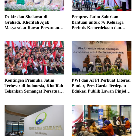
Dzikir dan Sholawat di
Pemprov Jatim Salurkan
Grahadi, Khofifah Ajak
Bantuan untuk 76 Keluarga
Masyarakat Rawat Persatuan
Perintis Kemerdekaan dan
dan Kemerdekaan
Pahlawan
Kontingen Pramuka Jatim
PWI dan AFPI Perkuat Literasi
Terbesar di Indonesia, Khofifah
Pindar, Pers Garda Terdepan
Tekankan Semangat Persatuan
Edukasi Publik Lawan Pinjol
di Jamnas XII
Ilegal