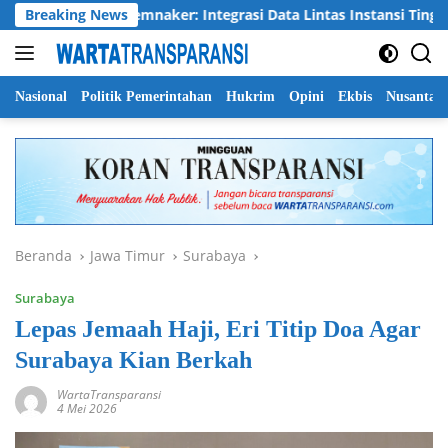
Langsung
a
Breaking News
Kemnaker: Integrasi Data Lintas Instansi Tingkatkan K
ke
konten
Nasional
Politik Pemerintahan
Hukrim
Opini
Ekbis
Nusantar
Beranda
Jawa Timur
Surabaya
Surabaya
Lepas Jemaah Haji, Eri Titip Doa Agar
Surabaya Kian Berkah
WartaTransparansi
4 Mei 2026