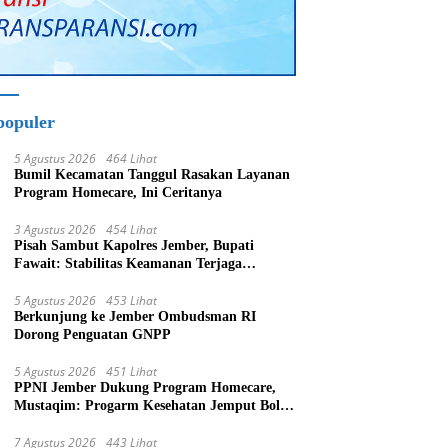
populer
5 Agustus 2026
464 Lihat
Bumil Kecamatan Tanggul Rasakan Layanan
Program Homecare, Ini Ceritanya
3 Agustus 2026
454 Lihat
Pisah Sambut Kapolres Jember, Bupati
Fawait: Stabilitas Keamanan Terjaga
Pertumbuhan Ekonomi Akan Bangkit
5 Agustus 2026
453 Lihat
Berkunjung ke Jember Ombudsman RI
Dorong Penguatan GNPP
5 Agustus 2026
451 Lihat
PPNI Jember Dukung Program Homecare,
Mustaqim: Progarm Kesehatan Jemput Bola
Tujuan Mulia
7 Agustus 2026
443 Lihat