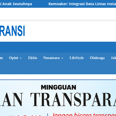
Kemnaker: Integrasi Data Lintas Instansi Tingkatkan Kua
im
Opini
Ekbis
Nusantara
LifeStyle
Olahraga
Ja