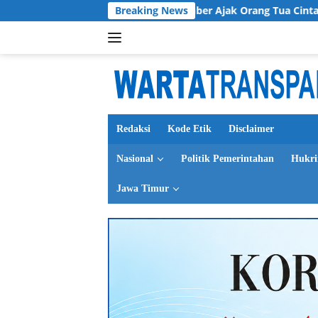
Langsung
 PKK Kabupaten Jember Ajak Orang Tua Cintai Anak Seutuhnya
Breaking News
ke
konten
Redaksi
Kode Etik
Disclaimer
Nasional
Politik Pemerintahan
Hukr
Jawa Timur