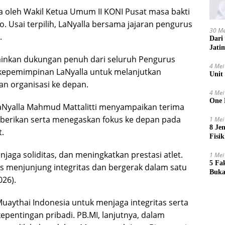
a oleh Wakil Ketua Umum II KONI Pusat masa bakti
. Usai terpilih, LaNyalla bersama jajaran pengurus
30 Me
.
Dari
Jati
inkan dukungan penuh dari seluruh Pengurus
4 Mei
 kepemimpinan LaNyalla untuk melanjutkan
Unit
 organisasi ke depan.
4 Mei
One 
LaNyalla Mahmud Mattalitti menyampaikan terima
iberikan serta menegaskan fokus ke depan pada
1 Mei
8 Je
t.
Fisik
jaga soliditas, dan meningkatkan prestasi atlet.
1 Mei
5 Fa
s menjunjung integritas dan bergerak dalam satu
Buka
026).
uaythai Indonesia untuk menjaga integritas serta
epentingan pribadi. PB.MI, lanjutnya, dalam