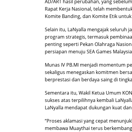
AD/ART hasil perubahan, yang sebelum
Rapat Kerja Nasional, telah membentuk B
Komite Banding, dan Komite Etik untuk
Selain itu, LaNyalla mengajak seluruh 
program strategis, termasuk pembinaa
penting seperti Pekan Olahraga Nasiona
persiapan menuju SEA Games Malaysia
Munas IV PB.MI menjadi momentum pen
sekaligus menegaskan komitmen bers
berprestasi dan berdaya saing di tingka
Sementara itu, Wakil Ketua Umum KO
sukses atas terpilihnya kembali LaNyal
LaNyalla mendapat dukungan kuat dan s
“Proses aklamasi yang cepat menunjukka
membawa Muaythai terus berkembang d