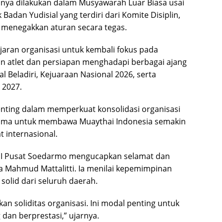
nya dilakukan dalam Musyawarah Luar Biasa usai
adan Yudisial yang terdiri dari Komite Disiplin,
 menegakkan aturan secara tegas.
jajaran organisasi untuk kembali fokus pada
n atlet dan persiapan menghadapi berbagai ajang
l Beladiri, Kejuaraan Nasional 2026, serta
 2027.
ting dalam memperkuat konsolidasi organisasi
ama untuk membawa Muaythai Indonesia semakin
t internasional.
NI Pusat Soedarmo mengucapkan selamat dan
la Mahmud Mattalitti. Ia menilai kepemimpinan
olid dari seluruh daerah.
n soliditas organisasi. Ini modal penting untuk
an berprestasi,” ujarnya.