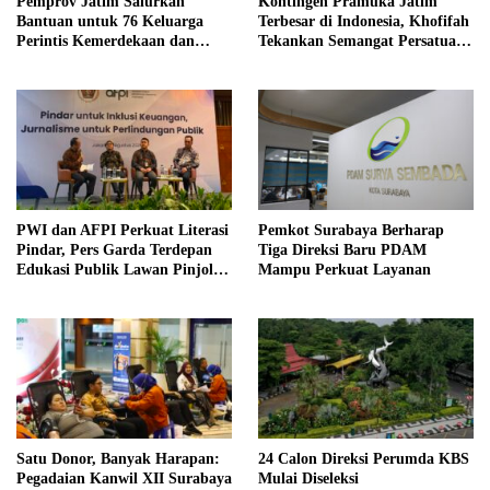
Pemprov Jatim Salurkan
Kontingen Pramuka Jatim
Bantuan untuk 76 Keluarga
Terbesar di Indonesia, Khofifah
Perintis Kemerdekaan dan
Tekankan Semangat Persatuan
Pahlawan
di Jamnas XII
PWI dan AFPI Perkuat Literasi
Pemkot Surabaya Berharap
Pindar, Pers Garda Terdepan
Tiga Direksi Baru PDAM
Edukasi Publik Lawan Pinjol
Mampu Perkuat Layanan
Ilegal
Satu Donor, Banyak Harapan:
24 Calon Direksi Perumda KBS
Pegadaian Kanwil XII Surabaya
Mulai Diseleksi