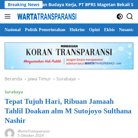
Langsung
rkuat SDM dan Budaya Kerja, PT BPRS Magetan Bekali Staf deng
Breaking News
ke
konten
Nasional
Politik Pemerintahan
Hukrim
Opini
Ekbis
Nusantar
Beranda
Jawa Timur
Surabaya
Surabaya
Tepat Tujuh Hari, Ribuan Jamaah
Tahlil Doakan alm M Sutojoyo Sulthana
Nashir
WartaTransparansi
5 Oktober 2024