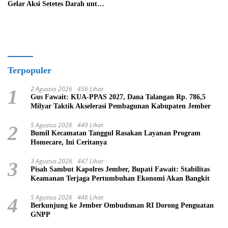
Gelar Aksi Setetes Darah untuk
Negeri
Terpopuler
2 Agustus 2026
456 Lihat
1
Gus Fawait: KUA-PPAS 2027, Dana Talangan Rp. 786,5
Milyar Taktik Akselerasi Pembagunan Kabupaten Jember
5 Agustus 2026
449 Lihat
2
Bumil Kecamatan Tanggul Rasakan Layanan Program
Homecare, Ini Ceritanya
3 Agustus 2026
447 Lihat
3
Pisah Sambut Kapolres Jember, Bupati Fawait: Stabilitas
Keamanan Terjaga Pertumbuhan Ekonomi Akan Bangkit
5 Agustus 2026
446 Lihat
4
Berkunjung ke Jember Ombudsman RI Dorong Penguatan
GNPP