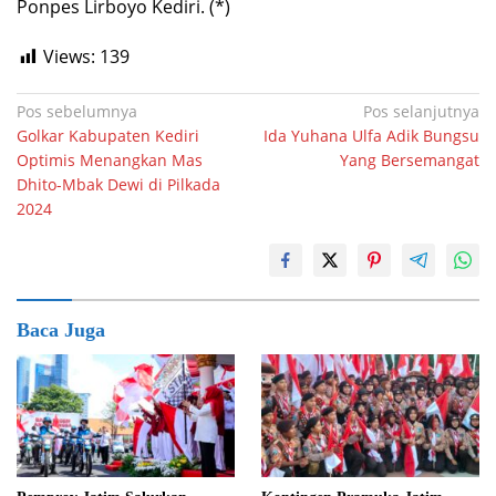
Ponpes Lirboyo Kediri. (*)
Views:
139
Navigasi
Pos sebelumnya
Pos selanjutnya
Golkar Kabupaten Kediri
Ida Yuhana Ulfa Adik Bungsu
pos
Optimis Menangkan Mas
Yang Bersemangat
Dhito-Mbak Dewi di Pilkada
2024
Baca Juga