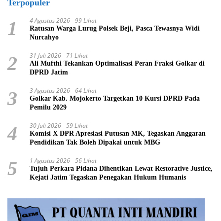
Terpopuler
4 Agustus 2026
99 Lihat
1
Ratusan Warga Lurug Polsek Beji, Pasca Tewasnya Widi
Nurcahyo
31 Juli 2026
71 Lihat
2
Ali Mufthi Tekankan Optimalisasi Peran Fraksi Golkar di
DPRD Jatim
3 Agustus 2026
64 Lihat
3
Golkar Kab. Mojokerto Targetkan 10 Kursi DPRD Pada
Pemilu 2029
30 Juli 2026
59 Lihat
4
Komisi X DPR Apresiasi Putusan MK, Tegaskan Anggaran
Pendidikan Tak Boleh Dipakai untuk MBG
1 Agustus 2026
56 Lihat
5
Tujuh Perkara Pidana Dihentikan Lewat Restorative Justice,
Kejati Jatim Tegaskan Penegakan Hukum Humanis