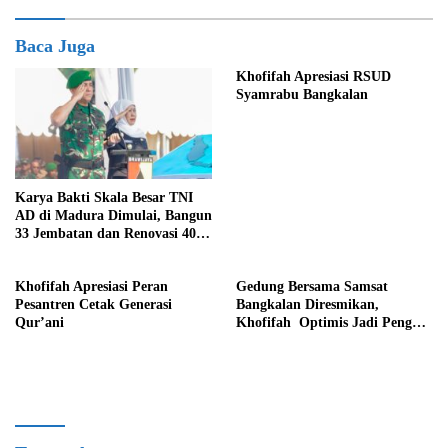
Baca Juga
Khofifah Apresiasi RSUD
Syamrabu Bangkalan
Karya Bakti Skala Besar TNI
AD di Madura Dimulai, Bangun
33 Jembatan dan Renovasi 400
RTLH
Khofifah Apresiasi Peran
Gedung Bersama Samsat
Pesantren Cetak Generasi
Bangkalan Diresmikan,
Qur’ani
Khofifah Optimis Jadi Penguat
Layanan Publik dan Sistem
Digitalisasi Nasional