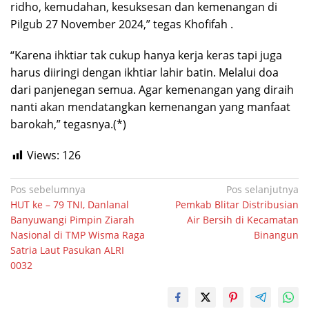
ridho, kemudahan, kesuksesan dan kemenangan di
Pilgub 27 November 2024,” tegas Khofifah .
“Karena ihktiar tak cukup hanya kerja keras tapi juga
harus diiringi dengan ikhtiar lahir batin. Melalui doa
dari panjenegan semua. Agar kemenangan yang diraih
nanti akan mendatangkan kemenangan yang manfaat
barokah,” tegasnya.(*)
Views:
126
Navigasi
Pos sebelumnya
Pos selanjutnya
HUT ke – 79 TNI, Danlanal
Pemkab Blitar Distribusian
pos
Banyuwangi Pimpin Ziarah
Air Bersih di Kecamatan
Nasional di TMP Wisma Raga
Binangun
Satria Laut Pasukan ALRI
0032