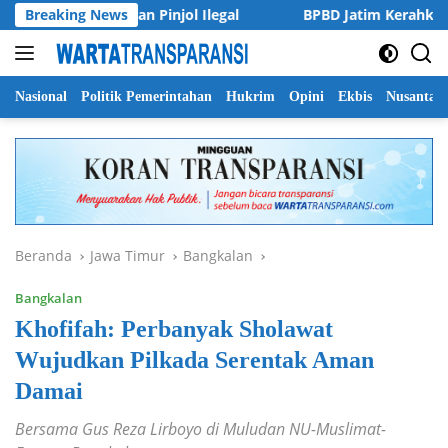
Langsung
i Publik Lawan Pinjol Ilegal
Breaking News
BPBD Jatim Kerahkan Drone
ke
konten
Nasional
Politik Pemerintahan
Hukrim
Opini
Ekbis
Nusantar
Beranda
Jawa Timur
Bangkalan
Bangkalan
Khofifah: Perbanyak Sholawat
Wujudkan Pilkada Serentak Aman
Damai
Bersama Gus Reza Lirboyo di Muludan NU-Muslimat-