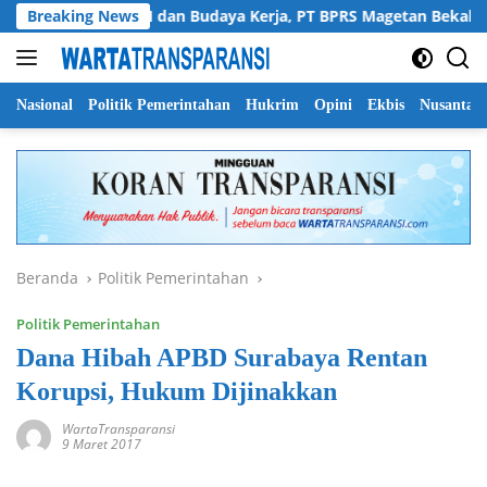
Langsung
Perkuat SDM dan Budaya Kerja, PT BPRS Magetan Bekali Staf d
Breaking News
ke
konten
Nasional
Politik Pemerintahan
Hukrim
Opini
Ekbis
Nusantar
Beranda
Politik Pemerintahan
Politik Pemerintahan
Dana Hibah APBD Surabaya Rentan
Korupsi, Hukum Dijinakkan
WartaTransparansi
9 Maret 2017