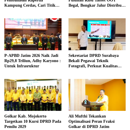
Pembahasan Raperda
Puluhan Ribu Tablet OOT
Kampung Cerdas, Cari Titik
Ilegal, Bongkar Jalur Distribusi
Temu dengan Program
Menuju Indonesia Timur
Kampung Pancasila
P-APBD Jatim 2026 Naik Jadi
Sekretariat DPRD Surabaya
Rp29,8 Triliun, Adhy Karyono :
Bekali Pegawai Teknik
Untuk Infrasruktur
Fotografi, Perkuat Kualitas
Publikasi Kegiatan
Golkar Kab. Mojokerto
Ali Mufthi Tekankan
Targetkan 10 Kursi DPRD Pada
Optimalisasi Peran Fraksi
Pemilu 2029
Golkar di DPRD Jatim