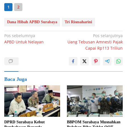
1
2
Dana Hibah APBD Surabaya
Tri Rismaharini
Navigasi
Pos sebelumnya
Pos selanjutnya
APBD Untuk Nelayan
Uang Tebusan Amnesti Pajak
pos
Capai Rp113 Triliun
Baca Juga
DPRD Surabaya Kebut
BBPOM Surabaya Musnahkan