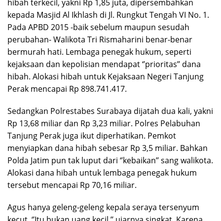
hibah terkecil, yakni Rp 1,85 juta, dipersembahkan
kepada Masjid Al Ikhlash di Jl. Rungkut Tengah VI No. 1.
Pada APBD 2015 -baik sebelum maupun sesudah
perubahan- Walikota Tri Rismaharini benar-benar
bermurah hati. Lembaga penegak hukum, seperti
kejaksaan dan kepolisian mendapat ‘’prioritas’’ dana
hibah. Alokasi hibah untuk Kejaksaan Negeri Tanjung
Perak mencapai Rp 898.741.417.
Sedangkan Polrestabes Surabaya dijatah dua kali, yakni
Rp 13,68 miliar dan Rp 3,23 miliar. Polres Pelabuhan
Tanjung Perak juga ikut diperhatikan. Pemkot
menyiapkan dana hibah sebesar Rp 3,5 miliar. Bahkan
Polda Jatim pun tak luput dari ‘’kebaikan’’ sang walikota.
Alokasi dana hibah untuk lembaga penegak hukum
tersebut mencapai Rp 70,16 miliar.
Agus hanya geleng-geleng kepala seraya tersenyum
kecut. ‘’Itu bukan uang kecil,’’ ujarnya singkat. Karena